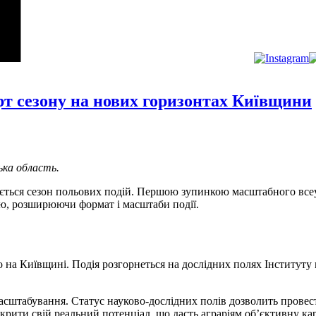
 сезону на нових горизонтах Київщини
ька область.
вається сезон польових подій. Першою зупинкою масштабного вс
ю, розширюючи формат і масштаби події.
о на Київщині. Подія розгорнеться на дослідних полях Інститут
а масштабування. Статус науково-дослідних полів дозволить пров
зкрити свій реальний потенціал, що дасть аграріям об’єктивну к