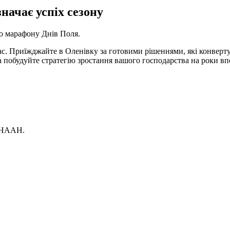
ачає успіх сезону
 марафону Днів Поля.
с. Приїжджайте в Оленівку за готовими рішеннями, які конверт
та побудуйте стратегію зростання вашого господарства на роки в
В НААН.