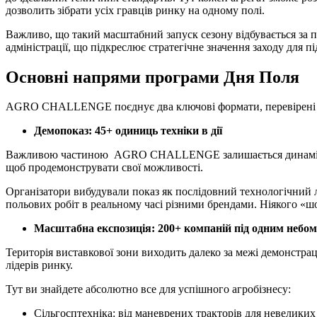
дозволить зібрати усіх гравців ринку на одному полі.
Важливо, що такий масштабний запуск сезону відбувається за пі
адміністрації, що підкреслює стратегічне значення заходу для п
Основні напрями програми Дня Поля
AGRO CHALLENGE поєднує два ключові формати, перевірені рок
Демопоказ: 45+ одиниць техніки в дії
Важливою частиною AGRO CHALLENGE залишається динамічний п
щоб продемонструвати свої можливості.
Організатори вибудували показ як послідовний технологічний
польових робіт в реальному часі різними брендами. Ніякого «шо
Масштабна експозиція: 200+ компаній під одним небом
Територія виставкової зони виходить далеко за межі демонстр
лідерів ринку.
Тут ви знайдете абсолютно все для успішного агробізнесу:
Сільгосптехніка: від маневрених тракторів для невелики