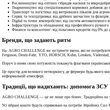
Рослинництво: від елітних гібридів насіння та мікродобр
Тваринництво: від спеціалізованих кормових добавок до 
Транспорт та логістика: від витривалих пікапів для агро
Сервіс та техпідтримка: від дрібних запчастин та фільтрі
Digital та точне землеробство: від систем автоматичного 
Інфраструктура та обладнання: від професійного ручного
Фінанси та консалтинг: від пільгових кредитів під 0% д
Бренди, що задають ритм
На AGRO CHALLENGE ви зустрінете імена, які не потребують п
Ferguson, Deutz-Fahr, YTO, HORSCH, Kuhn, Lemken, Väderstad, Pöt
Поруч із ними свою потужність покажуть флагмани українського 
Це простір для великого нетворкінгу, де фермери будь-якого ма
неформальній атмосфері.
Традиції, що надихають: допомога ЗСУ
AGRO CHALLENGE — це не лише про бізнес. Традиційно на заход
Усі зібрані кошти будуть спрямовані на потреби Збройних Сил 