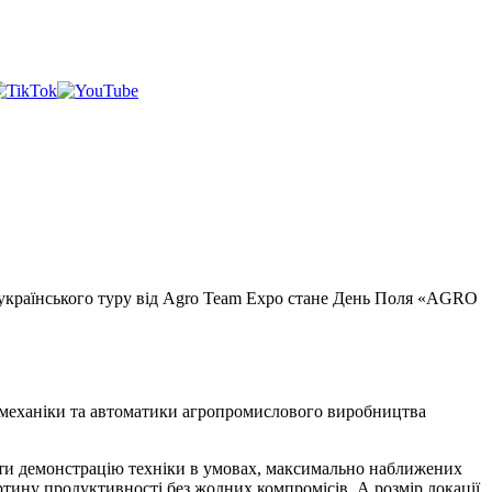
еукраїнського туру від Agro Team Expo стане День Поля «AGRO
у механіки та автоматики агропромислового виробництва
ести демонстрацію техніки в умовах, максимально наближених
артину продуктивності без жодних компромісів. А розмір локації