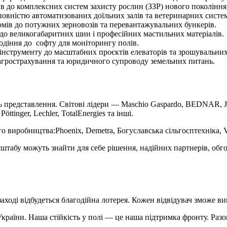
ив до комплексних систем захисту рослин (ЗЗР) нового покоління
повністю автоматизованих доїльних залів та ветеринарних систе
номів до потужних зерновозів та перевантажувальних бункерів.
в до великогабаритних шин і професійних мастильних матеріалів.
водіння до софту для моніторингу полів.
 інструменту до масштабних проєктів елеваторів та зрошувальних
о агрострахування та юридичного супроводу земельних питань.
редставлення. Світові лідери — Maschio Gaspardo, BEDNAR, Joh
tinger, Lechler, TotalEnergies та інші.
виробництва:Phoenix, Demetra, Богуславська сільгосптехніка, Vele
сштабу можуть знайти для себе рішення, надійних партнерів, обг
і відбудеться благодійна лотерея. Кожен відвідувач зможе виг
України. Наша стійкість у полі — це наша підтримка фронту. Раз