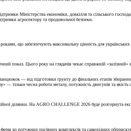
дтримки Міністерства економіки, довкілля та сільського господар
ідтримки агросектору та продовольчої безпеки.
ами, що забезпечують максимальну цінність для українських а
оказ. Цього року на глядачів чекає справжній «залізний» мар
 ланцюжок — від підготовки ґрунту до фінальних етапів збиран
у» — тільки чесна робота металу, потужність двигунів та якість 
аційної ділянки. На AGRO CHALLENGE 2026 буде розгорнута експо
х ферм до потужних посівних комплексів та самохідних обприскув