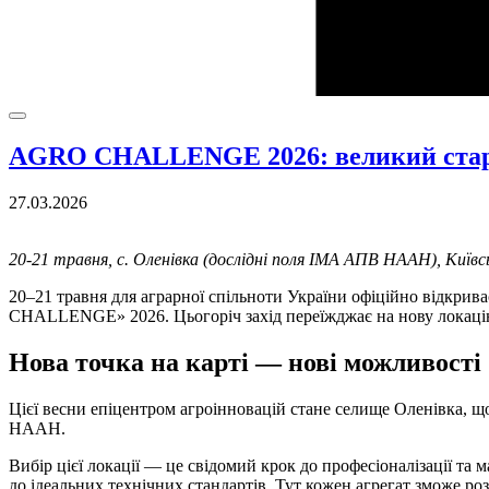
AGRO CHALLENGE 2026: великий старт
27.03.2026
20-21 травня, с. Оленівка (дослідні поля ІМА АПВ НААН), Київс
20–21 травня для аграрної спільноти України офіційно відкри
CHALLENGE» 2026. Цьогоріч захід переїжджає на нову локаці
Нова точка на карті — нові можливості
Цієї весни епіцентром агроінновацій стане селище Оленівка, щ
НААН.
Вибір цієї локації — це свідомий крок до професіоналізації т
до ідеальних технічних стандартів. Тут кожен агрегат зможе ро