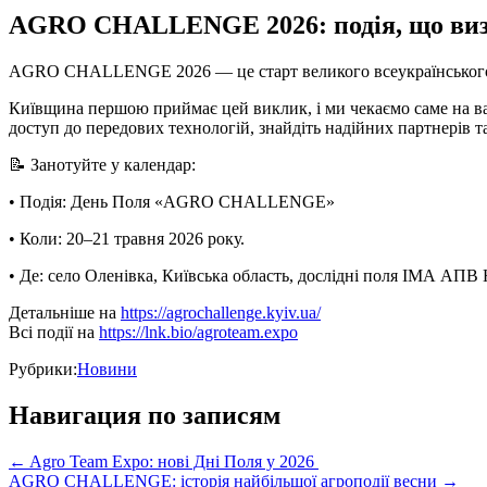
AGRO CHALLENGE 2026: подія, що визн
AGRO CHALLENGE 2026 — це старт великого всеукраїнського
Київщина першою приймає цей виклик, і ми чекаємо саме на ва
доступ до передових технологій, знайдіть надійних партнерів 
📝 Занотуйте у календар:
• Подія: День Поля «AGRO CHALLENGE»
• Коли: 20–21 травня 2026 року.
• Де: село Оленівка, Київська область, дослідні поля ІМА АП
Детальніше на
https://agrochallenge.kyiv.ua/
Всі події на
https://lnk.bio/agroteam.expo
Рубрики:
Новини
Навигация по записям
←
Agro Team Expo: нові Дні Поля у 2026
AGRO CHALLENGE: історія найбільшої агроподії весни
→