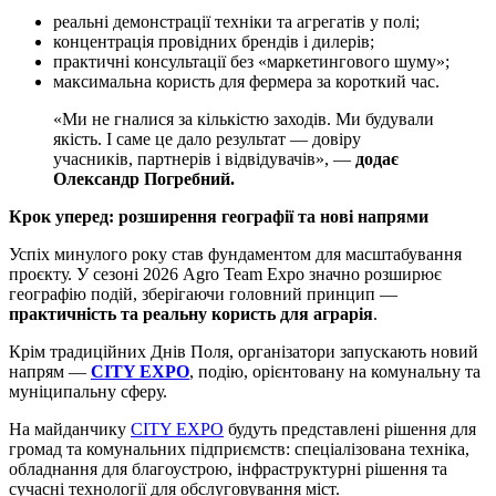
реальні демонстрації техніки та агрегатів у полі;
концентрація провідних брендів і дилерів;
практичні консультації без «маркетингового шуму»;
максимальна користь для фермера за короткий час.
«Ми не гналися за кількістю заходів. Ми будували
якість. І саме це дало результат — довіру
учасників, партнерів і відвідувачів», —
додає
Олександр Погребний.
Крок уперед: розширення географії та нові напрями
Успіх минулого року став фундаментом для масштабування
проєкту. У сезоні 2026 Agro Team Expo значно розширює
географію подій, зберігаючи головний принцип —
практичність та реальну користь для аграрія
.
Крім традиційних Днів Поля, організатори запускають новий
напрям —
CITY EXPO
, подію, орієнтовану на комунальну та
муніципальну сферу.
На майданчику
CITY EXPO
будуть представлені рішення для
громад та комунальних підприємств: спеціалізована техніка,
обладнання для благоустрою, інфраструктурні рішення та
сучасні технології для обслуговування міст.