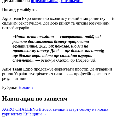
Детальніше на
https://lnk.bio/agroteam.expo
Погляд у майбутнє
Agro Team Expo впевнено входить у новий етап розвитку — із
сильним бекграундом, довірою ринку та чітким розумінням
потреб аграріїв.
«Наша мета незмінна — створювати події, які
реально допомагають бізнесу працювати
ефективніше. 2025 рік показав, що ми на
правильному шляху. Далі — ще більше масштабу,
ще більше користі та ще сильніша аграрна
спільнота», —
резюмує Олександр Погребний
.
Agro Team Expo
продовжує формувати простір, де аграрний
ринок України зустрічається наживо — професійно, чесно та
результативно.
Рубрики:
Новини
Навигация по записям
AGRO CHALLENGE 2026: великий старт сезону на нових
горизонтах Київщини
→