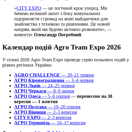
«
CITY EXPO
— це логічний крок уперед. Ми
бачимо великий запит з боку комунальних
підприємств і громад на живі майданчики для
знайомства з технікою та рішеннями. Це новий
напрям, який ми будемо активно розвивати», —
коментує
Олександр Погребний
.
Календар подій Agro Team Expo 2026
У сезоні 2026 Agro Team Expo проведе серію польових подій у
різних регіонах України:
AGRO CHALLENGE
— 20–21 травня
АГРО Кіровоградщина
— 3–4 червня
АГРО Львів
— 24–25 червня
АГРО Черкаси
— 8–9 липня
АГРО Одеса
— 5–6 серпня
—
перенесено на 30
вересня — 1 жовтня
АГРО Полтава
— 19–20 серпня
АГРО Вінниця
— 2–3 вересня
CITY EXPO
— 2–3 вересня
АГРО Тернопіль
— 16–17 вересня